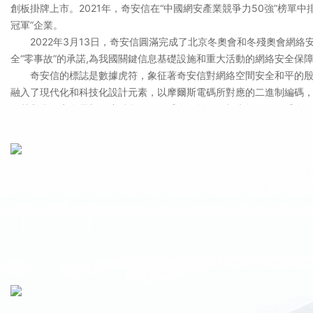
創板掛牌上市。2021年，奇安信在“中國網安產業競爭力50強”榜單
冠軍”企業。
2022年3月13日，奇安信圓滿完成了北京冬奧會和冬殘奧會網
全“零事故”的承諾,為我國關鍵信息基礎設施和重大活動的網絡安全保
奇安信的標誌是數據虎符，象征著奇安信對網絡空間安全和平的
融入了現代化和科技化設計元素，以摩爾斯電碼所對應的二進制編碼
智慧與當代安全思想深度融合。從兩千多年前的秦朝虎符，到兩千多年
安全國家隊”的身份，努力踐行“讓網絡更安全、讓世界更美好”的企業
安全理念方面，奇安信提煉出網絡安全建設“三部曲”，幫助政企機
據驅動安全”強調從復雜信息中看見威脅，“內生安全”主張實現安全和復
現對復雜行為的動態掌控，讓安全能力與日俱增，真正將網絡安全的主
推出的內生安全框架榮獲“世界領先科技成果獎”，能指導不同行業輸
技術能力方面，奇安信領跑國內網絡安全行業。目前，奇安信在
等領域的技術先進性及市場占有率排名持續領先。公司擁有國內最大的
十多萬個漏洞；持續監測境內外針對國家重要系統的高級持續威脅（AP
客組織；創新實施平臺化戰略，打造了鯤鵬、諾亞、錫安、川陀等八
化生產方法，用標準化定制滿足客戶個性化需求，有效解決新場景的網絡安
奇安信擁有662項網絡安全領域的主要發明專利、1099項主要計算機
業務領域方面，奇安信是全領域覆蓋的綜合型網絡安全廠商。公