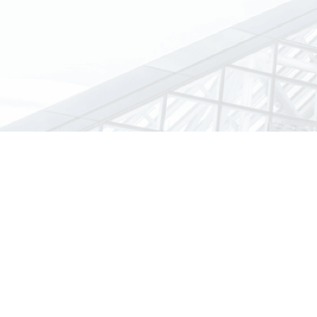
的研發、采購、生產和銷售模式，重點涵蓋了網絡安全行業多個前沿
營中心、物聯網安全防護與管理系統、工業互聯網安全服務中心、安全
訪問控制平臺、網絡空間測繪與安全態勢感知平臺等。同時，奇安信
加坡、加拿大、中國香港等國家和地區開展網絡安全業務。
作為網絡安全國家隊，奇安信立誌為國家構建安全的網絡空間。奇安
系，創新地把安全能力植入到飛騰CPU和麒麟操作系統裏，讓安全軟件
力，打破Wintel體系對中國的影響。目前正對“PKS”體系進行拓展
絡安全。
奇安信壹直是國家重大活動保障任務的重要支撐力量。公司多次
國“兩會”、70周年閱兵、壹帶壹路峰會等，是同行業裏參與重保次數
也是實戰攻防演習的主力軍，攻擊能力和防守效果全面領先，屢獲國
建立了壹支覆蓋全國省市的三級應急響應和安全服務團隊，並開通了
95015，全面滿足各大政企機構的應急響應和網絡安全保障需求。
十四五規劃開局起步，數字化轉型全面鋪開推動網絡安全需求井
下產生的新業態、新業務和新場景，繼續為政府與企業等用戶提供全
為“全球第壹的網絡安全公司”的願景目標不斷奮進，力爭在“十四五”