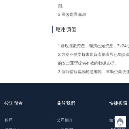
圍。
3.高效處置漏洞
應用價值
1.發現隱匿資產，理清已知資產，
7x2
2.方案不僅支持未知資產探查與已知
的安全運營提供有效的數據支撐。
3.漏洞情報驅動應急響應，幫助企業快
按訪問者
關於我們
快捷視窗
客戶
公司簡介
如何購買