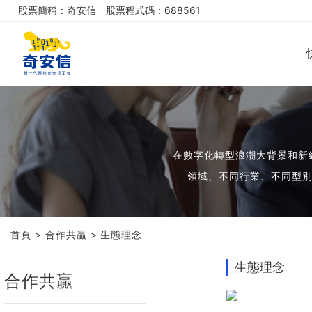
股票簡稱：奇安信
股票程式碼：688561
在數字化轉型浪潮大背景和新網
領域、不同行業、不同型
首頁
>
合作共贏
>
生態理念
生態理念
合作共贏