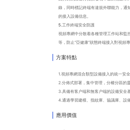
錄，同時標記終端有違規外聯能力，通
的接入設備信息。
5.
工作終端安全防護
視頻專網中分散着各種管理工作站和監
等，防止“亞健康”狀態終端接入對視頻
方案特點
1.視頻專網混合類型設備接入的統一安
2.分佈式部署，集中管理，分權分區的
3.具備有客户端和無客户端的設備安全
4.通過學習建模、指紋庫、協議庫、設
應用價值