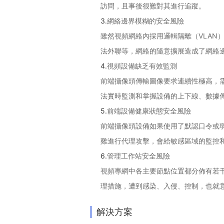
訪問，且事後很難對其進行追蹤。
3.
網絡邊界模糊的安全風險
雖然視頻網絡內採用邏輯隔離（
VLA
法外聯等，網絡的隨意擴展造成了網絡
4.
視頻設備缺乏有效監測
前端攝像頭傳輸圖像要求連續性極高，
法實時監測和掌握設備的上下線、數據
5.
前端設備健康狀態安全風險
前端攝像頭設備如果使用了默認口令或弱
雞進行代理攻擊，會給敏感區域的監控
6.
管理工作站安全風險
視頻專網中各主要節點位置都分佈有若
理措施，遭到感染、入侵、控制，也就
解決方案