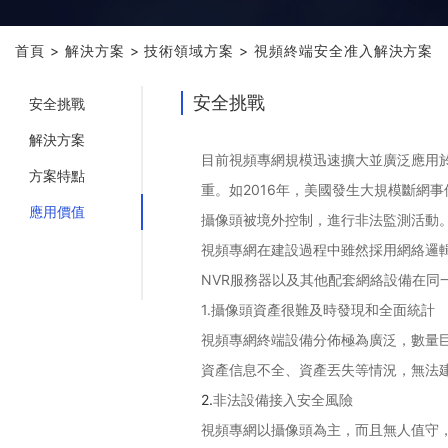
首頁
>
解決方案
>
技術領域方案
>
視頻終端安全准入解決方案
安全挑戰
安全挑戰
解決方案
目前視頻專網規模迅速擴大並廣泛應用
方案特點
重。如
2016年，美國發生大規模斷網
應用價值
攝像頭被境外控制，進行非法監測活動
視頻專網在建設過程中雖然採用網絡邏
NVR服務器以及其他配套網絡設備在
1.
攝像頭資產很難及時發現和全面統計
視頻專網終端設備分佈極為廣泛，數量
資產信息不全、資產丟失等情況，無法
2.
非法設備接入安全風險
視頻專網以攝像頭為主，而且無人值守