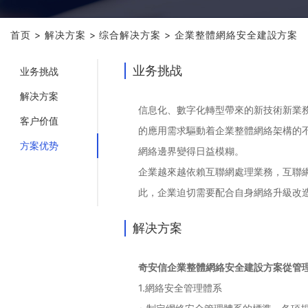
首页
>
解决方案
>
综合解决方案
>
企業整體網絡安全建設方案
业务挑战
业务挑战
解决方案
信息化、數字化轉型帶來的新技術新業
客户价值
的應用需求驅動着企業整體網絡架構的
方案优势
網絡邊界變得日益模糊。
企業越來越依賴互聯網處理業務，互聯
此，企業迫切需要配合自身網絡升級改
解决方案
奇安信企業整體網絡安全建設方案從管
1.網絡安全管理體系