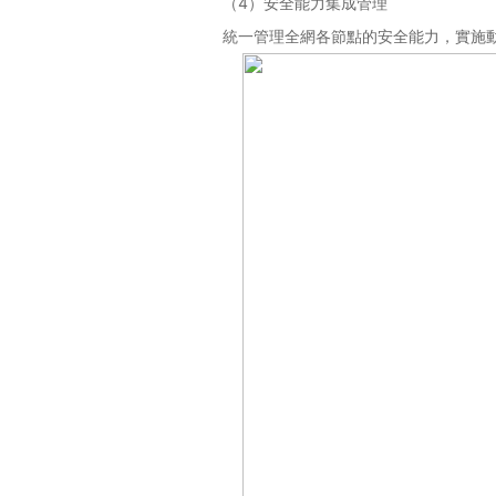
（
4）安全能力集成管理
統一管理全網各節點的安全能力，實施