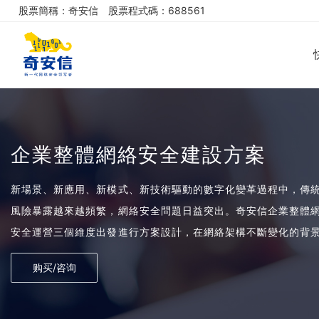
股票簡稱：奇安信
股票程式碼：688561
企業整體網絡安全建設方案
新場景、新應用、新模式、新技術驅動的數字化變革過程中，傳
風險暴露越來越頻繁，網絡安全問題日益突出。奇安信企業整體
安全運營三個維度出發進行方案設計，在網絡架構不斷變化的背
购买/咨询