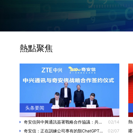
熱點聚焦
头条要闻
熱
奇安信與中興通訊簽署戰略合作協議：共同探索數字化場景融合發展新模式
02/14
建
奇安信：正在訓練公司專有的類ChatGPT安全大模型
02/07