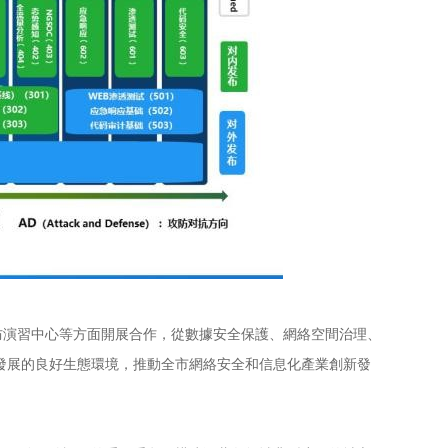
防演習中心等方面開展合作，從數據安全保護、網絡空間治理、
發展的良好生態環境，推動全市網絡安全和信息化產業創新發