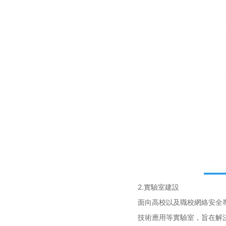
2.實驗室建設
面向高校以及職校網絡安全
技術應用等實驗室，旨在解