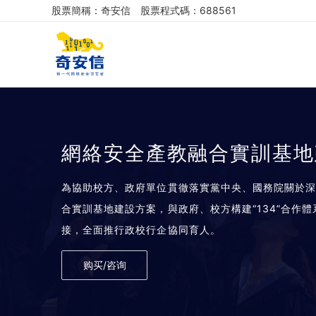
股票簡稱：奇安信
股票程式碼：688561
網絡安全產教融合實訓基地
為協助校方、政府單位貫徹落實黨中央、國務院關於
合實訓基地建設方案，與政府、校方構建“134”合作
接，全面推行政校行企協同育人。
购买/咨询