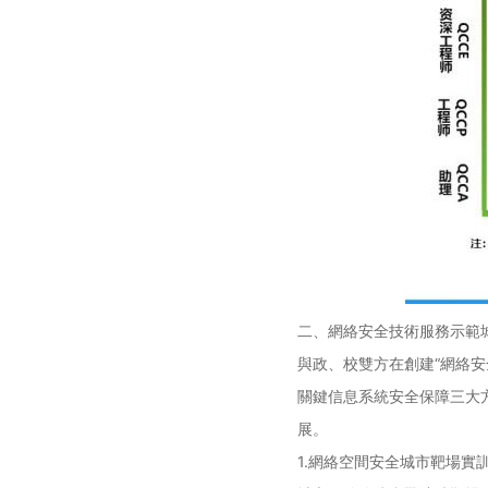
二、
網絡安全技術服務示範
與政、校雙方在創建“網絡
關鍵信息系統安全保障三大
展。
1.網絡空間安全城市靶場實