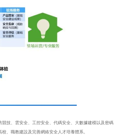
防競技、雲安全、工控安全、代碼安全、大數據建模以及密碼
高校、職教建設及完善網絡安全人才培養體系。