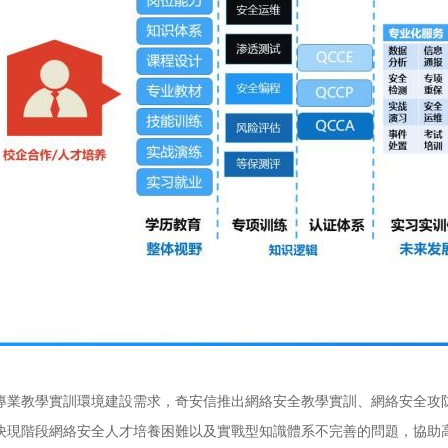
專業教學實訓環境建設需求，奇安信推出網絡安全教學實訓、網絡安全攻
決現階段網絡安全人才培養困難以及實戰型知識體系不完善的問題，協助