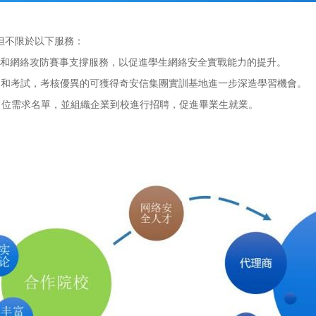
但不限於以下服務：
訓和網絡攻防賽事支撐服務，以促進學生網絡安全實戰能力的提升。
訓和考試，考核優異的可獲得奇安信集團實訓基地進一步深造學習機會。
崗位需求名單，並組織企業到校進行招聘，促進畢業生就業。