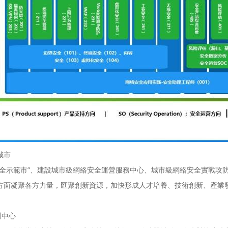
城市
安全示範市”、建設城市級網絡安全運營服務中心、城市級網絡安全實戰攻
方面凝聚各方力量，匯聚創新資源，加快形成人才培養、技術創新、產業
訓中心