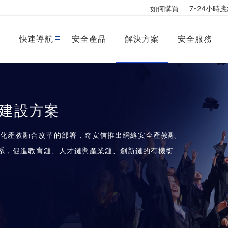
如何購買
7*24小時
快速導航
安全產品
解決方案
安全服務
建設方案
深化產教融合改革的部署，奇安信推出網絡安全產教融
體系，促進教育鏈、人才鏈與產業鏈、創新鏈的有機銜