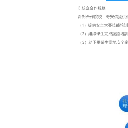
3.校企合作服務
針對合作院校，奇安信提供
（
1）提供安全大賽技能培
（
2）組織學生完成認證培
（3）給予畢業生當地安全