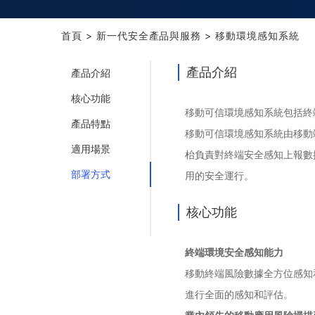
首頁
>
新一代安全產品與服務
>
移動環境感知系統
產品介紹
產品介紹
核心功能
移動可信環境感知系統包括終
產品特點
移動可信環境感知系統由移動
適用場景
枱負責對終端安全感知上報數
部署方式
用的安全運行。
核心功能
終端環境安全感知能力
移動終端風險數據全方位感知
進行全面的感知和評估。