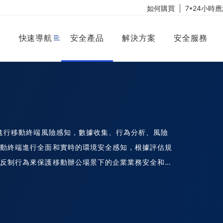
如何購買
7*24小時
快速導航
安全產品
解決方案
安全服務
續進行移動終端風險感知，數據收集、行為分析、風險
移動終端進行全面和實時的環境安全感知，根據評估規
的反制行為來保護移動辦公場景下的企業業務安全和數