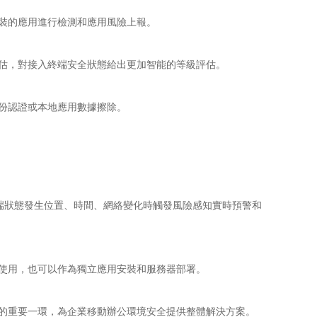
裝的應用進行檢測和應用風險上報。
估，對接入終端安全狀態給出更加智能的等級評估。
份認證或本地應用數據擦除。
端狀態發生位置、時間、網絡變化時觸發風險感知實時預警和
感使用，也可以作為獨立應用安裝和服務器部署。
的重要一環，為企業移動辦公環境安全提供整體解決方案。