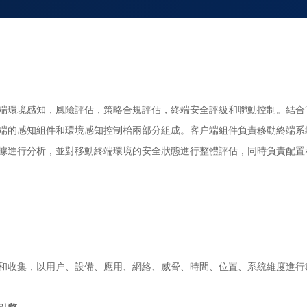
端環境感知，風險評估，策略合規評估，終端安全評級和聯動控制。結合“
端的感知組件和環境感知控制枱兩部分組成。客户端組件負責移動終端系
據進行分析，並對移動終端環境的安全狀態進行整體評估，同時負責配置
和收集，以用户、設備、應用、網絡、威脅、時間、位置、系統維度進行