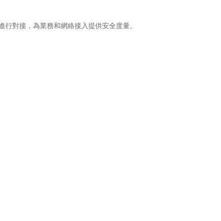
進行對接，為業務和網絡接入提供安全度量。