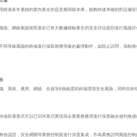
引擎
用經過多年累積的業內更全的惡意應用樣本庫，能夠快速準確的對設備安
風險、網絡風險按照基於已有大數據經驗產生的安全評估規則進行風險評
不同等級風險的終端進行採取相應等級的處理動作，如阻止訪問，強制身
合
備、系統、應用、網絡、合規等8個維度的終端環境安全風險，同時在終
終端部署形式可以已SDK形式實現與企業業務應用進行深度融合做到無
身份認證，安全網關等業務控制面進行深度集成，作為業務訪問風險控制