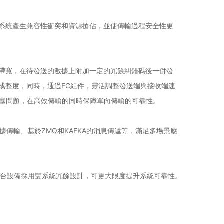
系統產生兼容性衝突和資源搶佔，並使傳輸過程安全性更
帶寬，在待發送的數據上附加一定的冗餘糾錯碼後一併發
成整度，同時，通過FC組件，靈活調整發送端與接收端速
阻塞問題，在高效傳輸的同時保障單向傳輸的可靠性。
傳輸、基於ZMQ和KAFKA的消息傳遞等，滿足多場景應
單台設備採用雙系統冗餘設計，可更大限度提升系統可靠性。