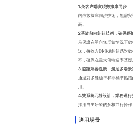
1.免客户端實現數據庫同步
內嵌數據庫同步技術，無需安
高。
2基於前向糾錯技術，確保傳
為保證在單向無反饋情況下數
送，接收方則根據糾錯碼對數
率，確保在最大傳輸速率基礎
3.協議兼容性廣，滿足多場景
通過對多種標準和非標準協議的
用。
4.雙系統冗餘設計，業務運行
採用自主研發的多核並行操作
適用場景