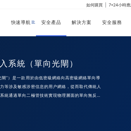
如何購買
7*24小時
快速導航
安全產品
解決方案
安全服務
入系統（單向光閘）
光閘”）是一款用於由低密級網絡向高密級網絡單向導
電力等涉及敏感涉密信息的用户網絡，從而取代傳統人
該系統通過單向二極管技術實現物理層面的單向無反饋
採用FEC前向糾錯編碼技術和動態流量控制技術，確