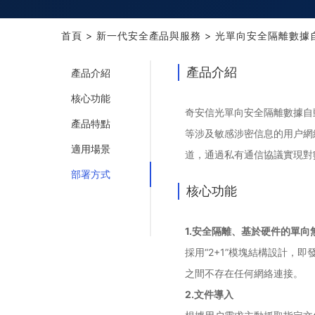
首頁
>
新一代安全產品與服務
>
光單向安全隔離數據
產品介紹
產品介紹
核心功能
奇安信光單向安全隔離數據自
產品特點
等涉及敏感涉密信息的用户網
適用場景
道，通過私有通信協議實現對
部署方式
核心功能
1.安全隔離、基於硬件的單向
採用“2+1”模塊結構設計
之間不存在任何網絡連接。
2.文件導入