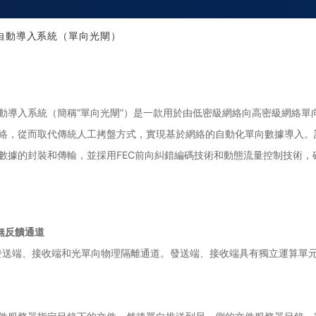
自動導入系統（單向光閘）
動導入系統（簡稱“單向光閘”）是一款用於由低密級網絡向高密級網絡單
絡，從而取代傳統人工拷盤方式，實現基於網絡的自動化單向數據導入。
數據的封裝和傳輸，並採用FEC前向糾錯編碼技術和動態流量控制技術
無反饋通道
，即發送端、接收端和光單向物理隔離通道。發送端、接收端具有獨立運算