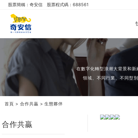
股票簡稱：奇安信
股票程式碼：688561
在數字化轉型浪潮大背景和新網
領域、不同行業、不同型
首頁
>
合作共贏
>
生態夥伴
合作共贏