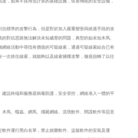
個歷史高度，如果不採用雲計算的基礎設施，依靠傳統的安全設備，
對抗標準的攻擊行為，但是對於加入嚴重變形與繞過手段的攻
統的對抗思路無法解決未知威脅的問題，典型的如未知木馬、
個網絡活動中尋找有價值的可疑線索，通過可疑線索結合已有
有一次抓住線索，就能夠以及線索捕獲攻擊，徹底扭轉了以往
。建設終端和服務器病毒防護，安全管控，網絡准入一體的平
、木馬、蠕蟲、網馬、殭屍網絡、流氓軟件、間諜軟件等惡意
定軟件運行黑白名單，禁止娛樂軟件、盜版軟件的安裝及運