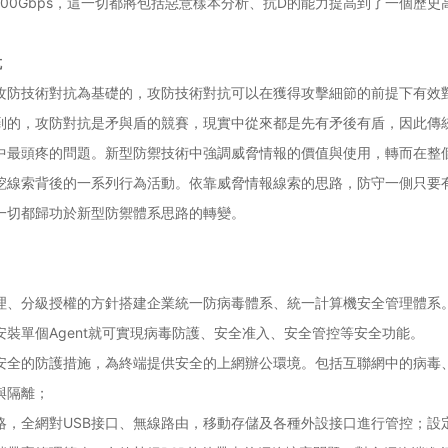
寬高達500Gbps，這一切都將包括惡意樣本分析、抗D的能力提高到了一
抗
攻防技術對抗為基礎的，攻防技術對抗可以在獲得攻擊細節的前提下有效
到的，攻防對抗是矛與盾的競賽，現實中從來都是先有矛後有盾，因此傳
中最頭疼的問題。新型防禦技術中強調威脅情報的價值與使用，轉而在整
挖線索背後的一系列行為活動。依靠威脅情報線索的思路，防守一側只要
一切都歸功於新型防禦體系思路的轉變。
理、分級授權的方針搭建企業統一防病毒體系、統一計算機安全管理體系
裝單個Agent就可實現病毒防護、安全准入、安全管控等安全功能。
安全的防護措施，為終端提供安全的上網辦公環境。包括互聯網中的病毒
與隔離；
略，全網對USB接口、無線路由，移動存儲及各種外設接口進行管控；設