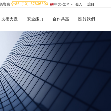
+86（10）57836300
應急響應
中文-繁体
登入
註冊
技術支援
安全能力
合作共贏
關於我們