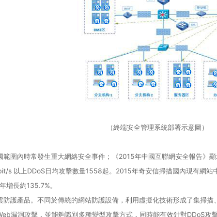
（終端安全管理系統部署示意圖）
範圍內時常發生重大網絡安全事件；《2015年中國互聯網安全報告》顯示，
1Gbit/s 以上DDoS日均攻擊數量1558起。2015年奇安信掃描國內
年增長約135.7%。
雲防護產品。不同於傳統的網站防護設備，利用虛擬化技術形成了集掃描、
eb漏洞攻擊，並能夠識別多種變型攻擊方式，同時能有效針對DDoS攻