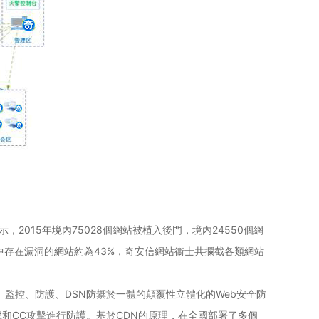
2015年境內75028個網站被植入後門，境內24550個網
現有網站中存在漏洞的網站約為43%，奇安信網站衞士共攔截各類網站
監控、防護、DSN防禦於一體的顛覆性立體化的Web安全防
擊和CC攻擊進行防護。基於CDN的原理，在全國部署了多個