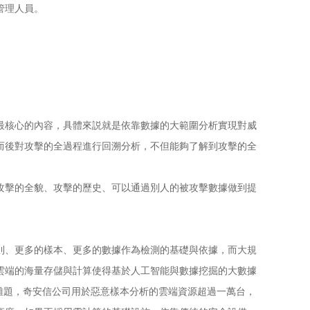
管理人員。
最核心的內容，具體來説就是依靠數據的大範圍分析實現對威
而後對攻擊的全過程進行回溯分析，不但能夠了解到攻擊的全
攻擊的全貌、攻擊的歷史、可以通過別人的被攻擊數據做到提
則、更多的樣本、更多的數據作為檢測的基礎與依據，而大規
雲端的海量存儲與計算使得基於人工智能與數據挖掘的大數據
的難題，奇安信公司用於惡意樣本分析的雲端資源超過一萬台，