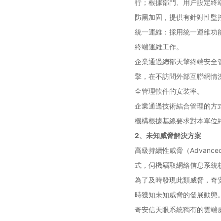
行；根據部門、用户設定終端
防黑加固，提供有針對性監
統一運維：採用統一運維功
終端運維工作。
企業通過總部天擎終端安全
擎，在不訪問外部互聯網情
全管理軟件的安裝率。
企業通過技術結合管理的方
機構根據基線要求對本單位
2、未知威脅解決方案
高級持續性威脅（Advance
式，伺機竊取網絡信息系統
為了及時發現此類威脅，奇
時獲知未知威脅的發展動態
奇安信天眼系統獨有的雲端