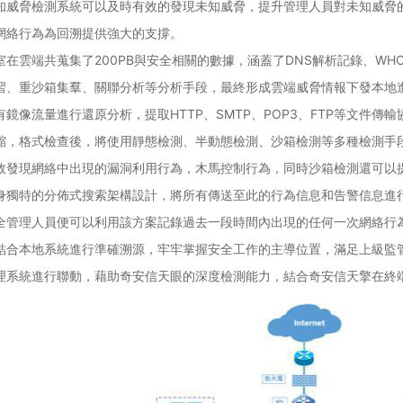
知威脅檢測系統可以及時有效的發現未知威脅，提升管理人員對未知威脅
網絡行為為回溯提供強大的支撐。
在雲端共蒐集了200PB與安全相關的數據，涵蓋了DNS解析記錄、WH
習、重沙箱集羣、關聯分析等分析手段，最終形成雲端威脅情報下發本地
鏡像流量進行還原分析，提取HTTP、SMTP、POP3、FTP等文件
縮，格式檢查後，將使用靜態檢測、半動態檢測、沙箱檢測等多種檢測手
效發現網絡中出現的漏洞利用行為，木馬控制行為，同時沙箱檢測還可以
身獨特的分佈式搜索架構設計，將所有傳送至此的行為信息和告警信息進
全管理人員便可以利用該方案記錄過去一段時間內出現的任何一次網絡行
結合本地系統進行準確溯源，牢牢掌握安全工作的主導位置，滿足上級監
理系統進行聯動，藉助奇安信天眼的深度檢測能力，結合奇安信天擎在終