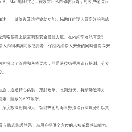
IP、Mac地址綁定，有效防止私自修改行為；對客户端進行
速、一鍵修復及遠程協助功能，協助IT維護人員高效的完成
全策略基礎上按需調整安全管控力度。在內網部署私有云引
接入內網和訪問敏感資源，保證內網接入安全的同時也提高安
內容提出了管理和考核要求，並通過技術手段進行檢測。分支
設。
全檢測防護措施，通過精心偽裝、定點攻擊、長期潛伏、持續滲透等方
雜、隱蔽的APT攻擊。
，深度數據挖掘和人工智能技術對海量數據進行深度分析以實
析及立體式防護體系，為用户提供全方位的未知威脅感知能力。