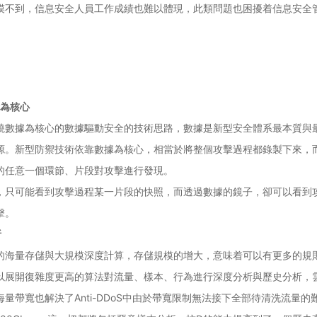
摸不到，信息安全人員工作成績也難以體現，此類問題也困擾着信息安全
術為核心
繞數據為核心的數據驅動安全的技術思路，數據是新型安全體系最本質與
源。新型防禦技術依靠數據為核心，相當於將整個攻擊過程都錄製下來，
的任意一個環節、片段對攻擊進行發現。
，只可能看到攻擊過程某一片段的快照，而透過數據的鏡子，卻可以看到
擊。
析
的海量存儲與大規模深度計算，存儲規模的增大，意味着可以有更多的規
以展開復雜度更高的算法對流量、樣本、行為進行深度分析與歷史分析，
量帶寬也解決了Anti-DDoS中由於帶寬限制無法接下全部待清洗流量