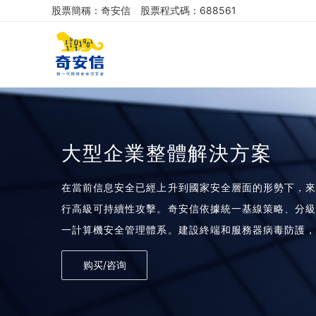
股票簡稱：奇安信
股票程式碼：688561
大型企業整體解決方案
在當前信息安全已經上升到國家安全層面的形勢下，
行高級可持續性攻擊。奇安信依據統一基線策略、分
一計算機安全管理體系。建設終端和服務器病毒防護
終端安裝單個Agent就可實現病毒防護、安全准入、
购买/咨询