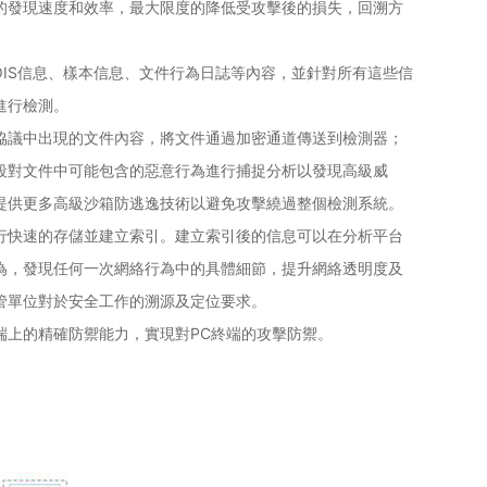
的發現速度和效率，最大限度的降低受攻擊後的損失，回溯方
OIS信息、樣本信息、文件行為日誌等內容，並針對所有這些信
進行檢測。
傳輸協議中出現的文件內容，將文件通過加密通道傳送到檢測器；
段對文件中可能包含的惡意行為進行捕捉分析以發現高級威
提供更多高級沙箱防逃逸技術以避免攻擊繞過整個檢測系統。
行快速的存儲並建立索引。建立索引後的信息可以在分析平台
為，發現任何一次網絡行為中的具體細節，提升網絡透明度及
管單位對於安全工作的溯源及定位要求。
端上的精確防禦能力，實現對PC終端的攻擊防禦。