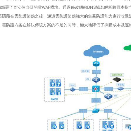
都部署了奇安信自研的雲WAF模塊。通過修改網站DNS域名解析將原本指
器隱藏在雲防護節點之後，通過雲防護節點強大的集羣防護能力進行攻擊
，雲防護方案在解決傳統方案的不足的同時，極大地降低了採購成本及運