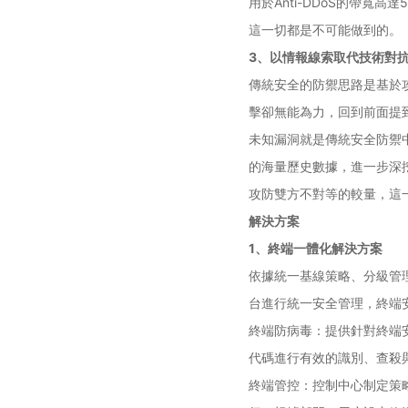
用於Anti-DDoS的帶
這一切都是不可能做到的。
3、以情報線索取代技術對
傳統安全的防禦思路是基於
擊卻無能為力，回到前面提
未知漏洞就是傳統安全防禦
的海量歷史數據，進一步深
攻防雙方不對等的較量，這
解決方案
1、終端一體化解決方案
依據統一基線策略、分級管
台進行統一安全管理，終端安
終端防病毒：提供針對終端
代碼進行有效的識別、查殺
終端管控：控制中心制定策