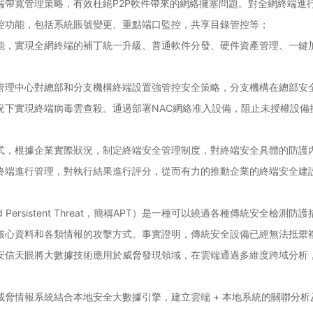
帶寬管理策略，有效杜絕P2P軟件帶來的網絡擁塞問題。對全網終端進行
控功能，包括系統賬號變更、重點端口監控，共享目錄管控等；
能，實現全網終端的補丁統一升級、普通軟件分發、硬件資產管理、一鍵加
管理中心對總部和分支機構終端設置強管控安全策略，分支機構在總部安
況下實現終端病毒雲查殺。通過部署NAC網絡准入設備，阻止未授權設備
式，根據企業實際狀況，制定終端安全管理制度，對終端安全具體的防護
終端進行管理，對執行結果進行評分，從而有力的推動企業的終端安全建
d Persistent Threat，簡稱APT）是一種可以繞過各種傳統安
核心資料和各類情報的攻擊方式。事實證明，傳統安全設備已經無法抵禦複
安信天眼將大數據技術應用於威脅發現領域，在雲端通過多維度跨域分析
。
威脅情報系統結合本地安全大數據引擎，建立雲端 + 本地系統的關聯分