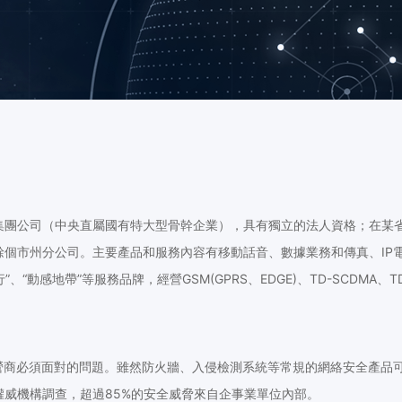
集團公司（中央直屬國有特大型骨幹企業），具有獨立的法人資格；在某
餘個市州分公司。主要產品和服務內容有移動話音、數據業務和傳真、IP
動感地帶”等服務品牌，經營GSM(GPRS、EDGE)、TD-SCDMA、TD
運營商必須面對的問題。雖然防火牆、入侵檢測系統等常規的網絡安全產品
威機構調查，超過85%的安全威脅來自企事業單位內部。