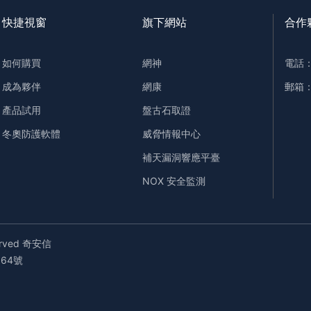
快捷視窗
旗下網站
合作
如何購買
網神
電話：+
成為夥伴
網康
郵箱：q
產品試用
盤古石取證
冬奧防護軟體
威脅情報中心
補天漏洞響應平臺
NOX 安全監測
served 奇安信
064號