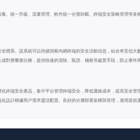
殺毒、統一升級、流量管理、軟件統一分發卸載、終端安全策略管理等多
安全體系。該系統可以持續洞察內網終端的安全活動信息，結合奇安信大
生成對應響應任務，提供快速的清除、取證、補救等處置手段，防止事件
體化終端安全產品，集中平台管理終端安全，降低運維成本，提高安全管
塊化設計根據用户需求靈活配置。良好的分層部署架構與管理，適用當前