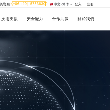
+86（10）57836300
應急響應
中文-繁体
登入
註冊
技術支援
安全能力
合作共贏
關於我們