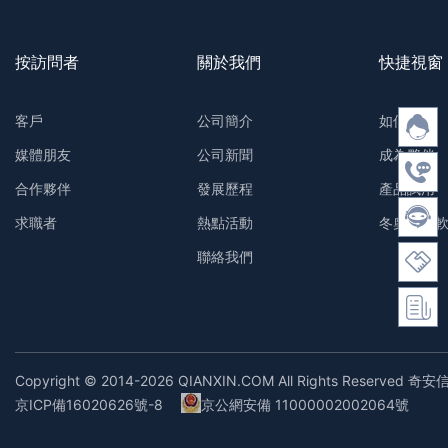
按訪問者
關於我們
快捷視窗
客戶
公司簡介
如何購買
媒體朋友
公司新聞
成為夥伴
合作夥伴
發展歷程
產品試用
求職者
熱點活動
冬奧防護
聯絡我們
Copyright © 2014-2026 QIANXIN.COM All Rights Reserved 奇安
京ICP備16020626號-8
京公網安備 11000002002064號