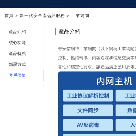
首頁
>
新一代安全產品與服務
>
工業網閘
產品介紹
產品介紹
核心功能
奇安信網神工業網閘（以下簡稱工業網閘
產品特點
控制、協議轉換、內容過濾和信息交換等功
部署方式
靠性和穩定性要求。該產品廣泛應用於電
客戶價值