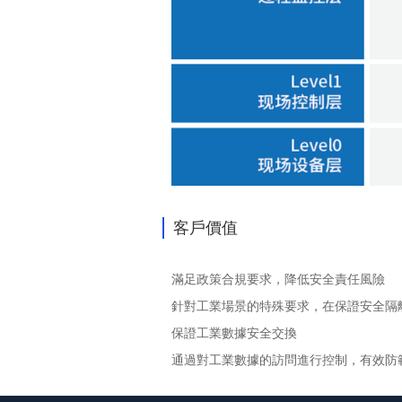
客戶價值
滿足政策合規要求，降低安全責任風險
針對工業場景的特殊要求，在保證安全隔
保證工業數據安全交換
通過對工業數據的訪問進行控制，有效防