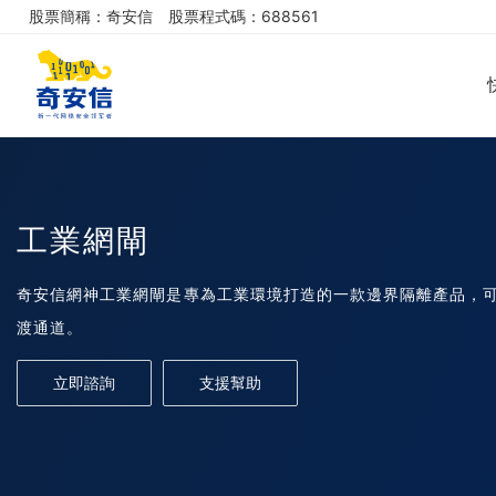
股票簡稱：奇安信
股票程式碼：688561
工業網閘
奇安信網神工業網閘是專為工業環境打造的一款邊界隔離產品，
渡通道。
立即諮詢
支援幫助