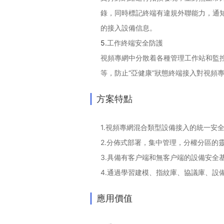
錄，同時標記終端有違規外聯能力，通
的接入設備信息。
5.
工作終端安全防護
視頻專網中分散着各種管理工作站和監
等，防止“亞健康”狀態終端接入對視頻
方案特點
1.視頻專網混合類型設備接入的統一安
2.分佈式部署，集中管理，分權分區的
3.具備有客户端和無客户端的設備安全
4.通過學習建模、指紋庫、協議庫、設
應用價值