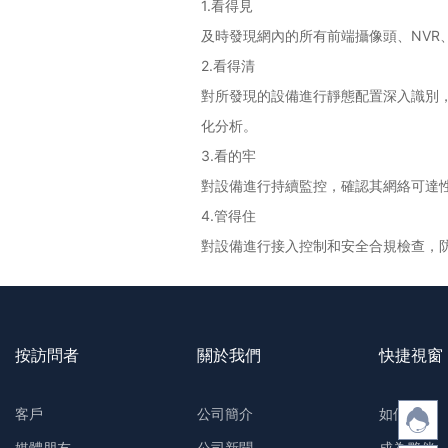
1.
看得見
及時發現網內的所有前端攝像頭、
NV
2.
看得清
對所發現的設備進行靜態配置深入識別
化分析。
3.
看的牢
對設備進行持續監控，確認其網絡可達
4.
管得住
對設備進行接入控制和安全合規檢查，
按訪問者
關於我們
快捷視窗
客戶
公司簡介
如何購買
媒體朋友
公司新聞
成為夥伴