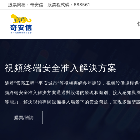
股票簡稱：奇安信
股票程式碼：688561
視頻終端安全准入解決方案
隨着“雪亮工程”“平安城市”等視頻專網多年建設，視頻設備規模
頻終端安全准入解決方案通過對設備的發現和識別、接入感知與
等能力，解決視頻專網設備接入場景下的安全問題，實現多類型
購買/諮詢