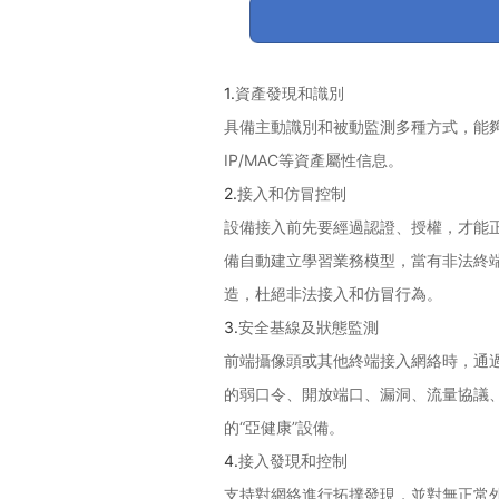
1.
資產發現和識別
具備主動識別和被動監測多種方式，能
IP/MAC等資產屬性信息。
2.
接入和仿冒控制
設備接入前先要經過認證、授權，才能
備自動建立學習業務模型，當有非法終
造，杜絕非法接入和仿冒行為。
3.
安全基線及狀態監測
前端攝像頭或其他終端接入網絡時，通
的弱口令、開放端口、漏洞、流量協議
的“亞健康”設備。
4.
接入發現和控制
支持對網絡進行拓撲發現，並對無正常