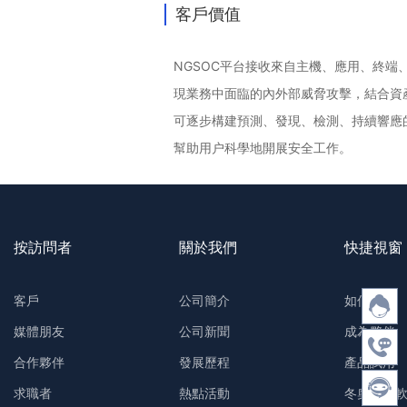
客戶價值
NGSOC平台接收來自主機、應用、終
現業務中面臨的內外部威脅攻擊，結合資
可逐步構建預測、發現、檢測、持續響應
幫助用户科學地開展安全工作。
按訪問者
關於我們
快捷視窗
客戶
公司簡介
如何購買
媒體朋友
公司新聞
成為夥伴
合作夥伴
發展歷程
產品試用
求職者
熱點活動
冬奧防護