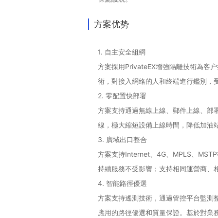
方案优势
1. 自主安全組網
方案採用
PrivateEX增強隔離技
術，對接入網絡的人和終端進行鑑別，受
2. 零配置快部署
方案支持通過無線上線、郵件上線、部
線，極大縮短設備上線時間，降低加油
3. 廣域出口整合
方案支持
Internet、4G、MPL
持續服務不受影響；支持相同運營商、
4. 智能路徑優選
方案支持遙測技術，通過管控平台監測
應用的路徑優選和質量保證。基於對業