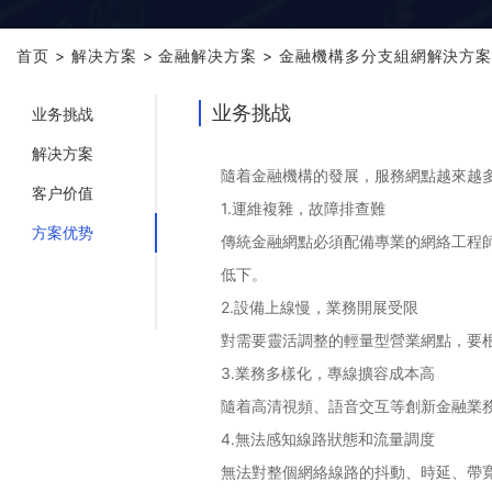
首页
>
解决方案
>
金融解决方案
>
金融機構多分支組網解決方
业务挑战
业务挑战
解决方案
隨着金融機構的發展，服務網點越來越
客户价值
1.
運維複雜，故障排查難
方案优势
傳統金融網點必須配備專業的網絡工程
低下。
2.
設備上線慢，業務開展受限
對需要靈活調整的輕量型營業網點，要
3.
業務多樣化，專線擴容成本高
隨着高清視頻、語音交互等創新金融業
4.
無法感知線路狀態和流量調度
無法對整個網絡線路的抖動、時延、帶