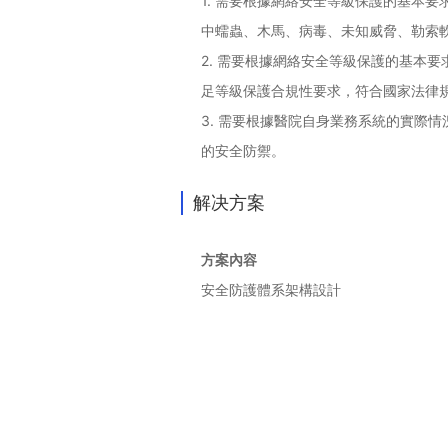
1. 需要根據網絡安全等級保護的基本
中蠕蟲、木馬、病毒、未知威脅、勒索
2. 需要根據網絡安全等級保護的基本
足等級保護合規性要求，符合國家法律
3. 需要根據醫院自身業務系統的實際
的安全防禦。
解决方案
方案內容
安全防護體系架構設計