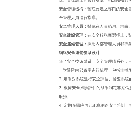
安全管理機構：醫院要建立專門的安全
全管理人員進行指導。
安全管理人員：
醫院在人員錄用、離崗
安全建設管理：
在安全服務商選擇上，
安全運維管理：
採用內部管理人員和專
網絡安全運營體系設計
除了安全技術體系、安全管理體系外，
1. 對醫院內部資產進行梳理，包括主
2. 定期對系統進行安全評估、檢查系
3. 根據安全風險評估的結果制定響應
服務。
4. 定期在醫院內部組織網絡安全培訓