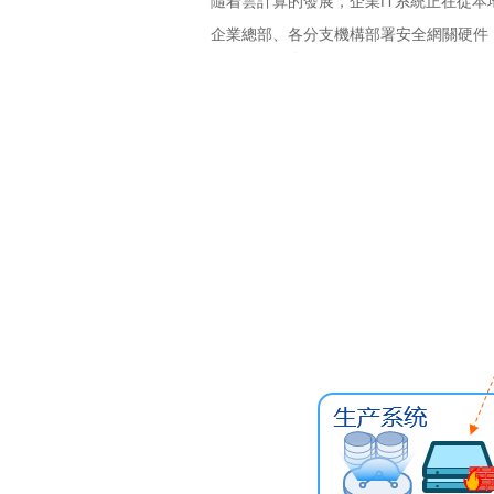
隨着雲計算的發展，企業IT系統正在從
企業總部、各分支機構部署安全網關硬件