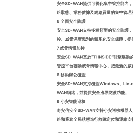
安全SD-WAN提供可視化集中管控能
絡狀態、業務數據及網絡質量的集中管理
6.全面安全防護
安全SD-WAN支持多種類型的安全防護
控、威脅深度識別的體系化安全保障，提
7.威脅情報加持
安全SD-WAN基於“TI INSIDE
管控平台聯動威脅情報中心，把最新的威
8.移動辦公覆蓋
安全SD-WAN支持覆蓋Windows、L
WAN網絡，並提供安全邊界防護功能。
9.小安智能巡檢
奇安信安全SD-WAN支持小安巡檢機器
絡和業務全局狀態進行故障定位和運維支持，