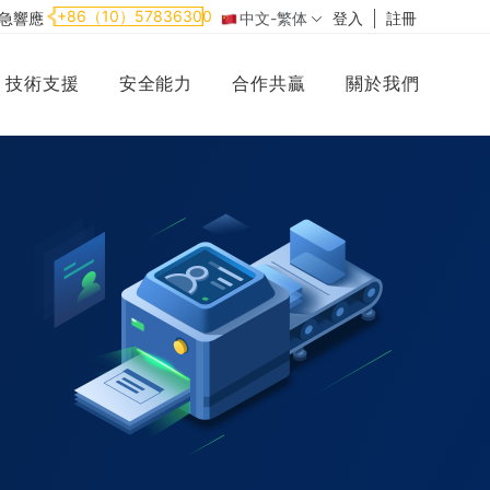
+86（10）57836300
應急響應
中文-繁体
登入
註冊
技術支援
安全能力
合作共贏
關於我們