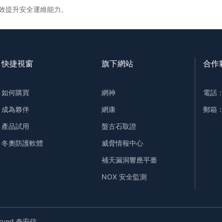
效提升安全運維能力。
快捷視窗
旗下網站
合作
如何購買
網神
電話：+
成為夥伴
網康
郵箱：q
產品試用
盤古石取證
冬奧防護軟體
威脅情報中心
補天漏洞響應平臺
NOX 安全監測
served 奇安信