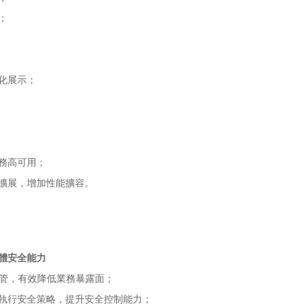
；
化展示；
務高可用；
擴展，增加性能擴容。
體安全能力
接管，有效降低業務暴露面；
執行安全策略，提升安全控制能力；