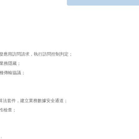
發應用訪問請求，執行訪問控制判定；
現業務隱藏；
等多種傳輸協議；
密算法套件，建立業務數據安全通道；
性檢查；
；