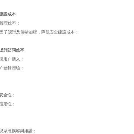
建設成本
全管理效率；
多因子認證及傳輸加密，降低安全建設成本；
提升訪問效率
便用户接入；
户登錄體驗；
安全性；
穩定性；
現系統擴容與維護；