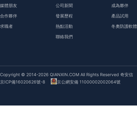
媒體朋友
公司新聞
成為夥伴
第3章漏洞掃描系統
合作夥伴
發展歷程
產品試用
3．1數據分析
求職者
熱點活動
冬奧防護軟體
聯絡我們
3．1．1漏洞掃描資
3．1．2漏洞掃描結
3．1．3漏洞掃描結
Copyright © 2014-2026 QIANXIN.COM All Rights Reserved 奇安信
京ICP備16020626號-8
京公網安備 11000002002064號
3．2系統管理
3．2．1漏洞掃描系
3．2．2漏洞掃描結