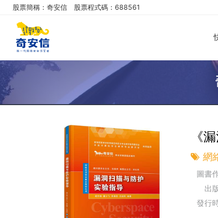
股票簡稱：奇安信
股票程式碼：688561
《漏
網
圖書作
出版
發行時