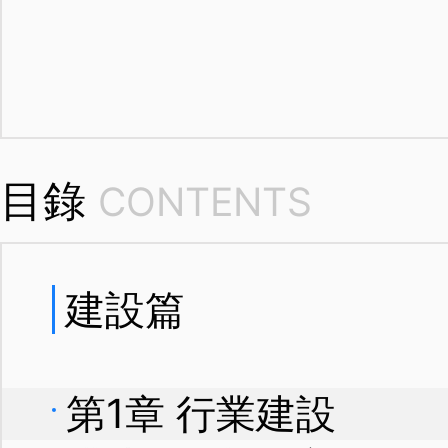
目錄
CONTENTS
建設篇
第1章 行業建設