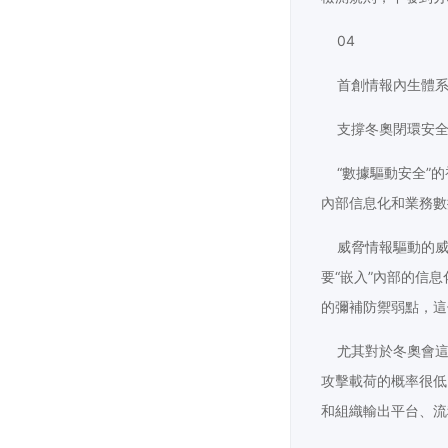
04
首創情報內生體
支撐冬奧閉環安全
“數據驅動安全”的
內部信息化和業務數
威脅情報驅動的威脅
要“嵌入”內部的信
的彌補防禦弱點，這
尤其對於冬奧會這
攻擊載荷的概率很低
和組織輸出平台、流