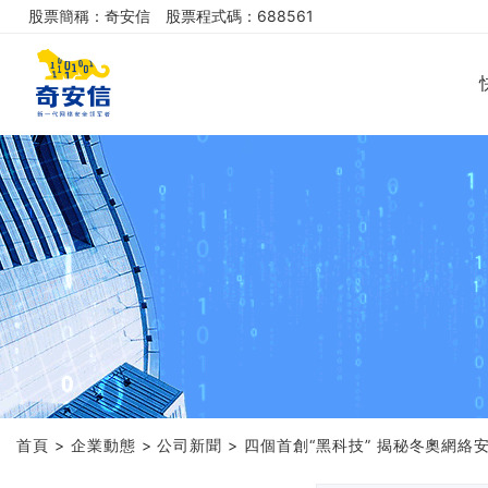
股票簡稱：奇安信
股票程式碼：688561
首頁
>
企業動態
>
公司新聞
>
四個首創“黑科技” 揭秘冬奧網絡