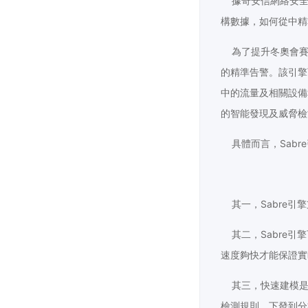
據奇安信網絡安全保
構數據，如何從中精
為了提升冬奧會賽事
的精準告警。該引擎
中的流量及相關設備
的智能發現及威脅檢
具體而言，Sabr
其一，Sabre引
其二，Sabre引
速度夠快才能保證實
其三，快速建模是S
檢測規則，下發到分